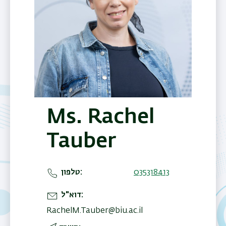
Ms. Rachel
Tauber
טלפון
035318413
דוא"ל
RachelM.Tauber@biu.ac.il