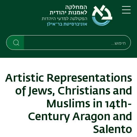
דילוג
דילוג
לתוכן
לתפריט
ניווט
העיקרי
תפריט
ראשי
חיפוש
חיפוש
חיפוש
Artistic Representations
of Jews, Christians and
Muslims in 14th-
Century Aragon and
Salento