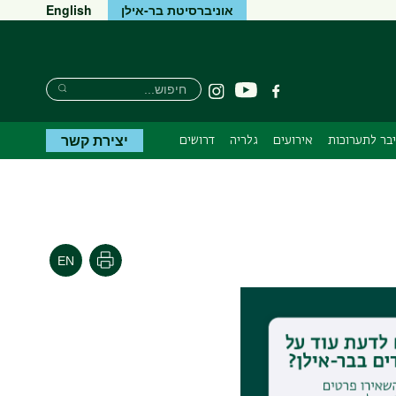
אוניברסיטת בר-אילן
English
חיפוש
חיפוש
יוטיוב
פייסבוק
Instagram
חיפוש
יצירת קשר
יבר לתערוכות
אירועים
גלריה
דרושים
הדפסה