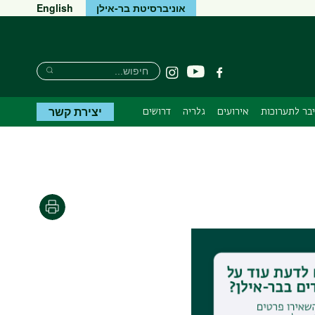
אוניברסיטת בר-אילן
English
חיפוש
חיפוש
יוטיוב
פייסבוק
Instagram
חיפוש
יצירת קשר
יבר לתערוכות
אירועים
גלריה
דרושים
הדפסה