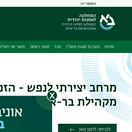
תפריט
הספרייה
משני
אודות
מערכת שעות תשפ"ז
סגל
תואר ראשון
תואר שני ושליש
מרחב יצירתי לנפש - הזמ
מקהילת בר-אילן
לכניסה לחצו כאן